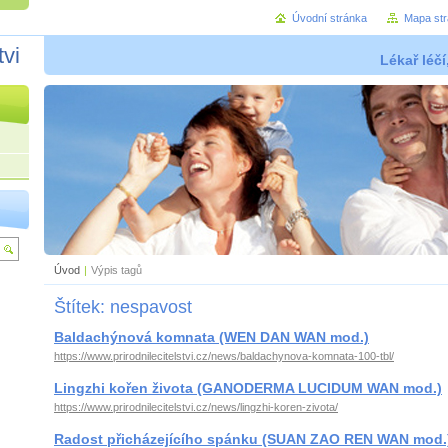
Úvodní stránka
Mapa st
tvi
Lékař léčí
Úvod
|
Výpis tagů
Štítek: nespavost
Baldachýnová komnata (WEN DAN WAN mod.)
https://www.prirodnilecitelstvi.cz/news/baldachynova-komnata-100-tbl/
Lingzhi kořen života (GANODERMA LUCIDUM WAN mod.)
https://www.prirodnilecitelstvi.cz/news/lingzhi-koren-zivota/
Radost přicházejícího spánku (SUAN ZAO REN WAN mod.