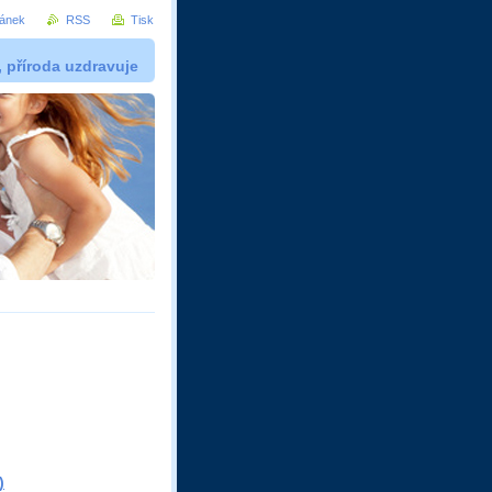
ránek
RSS
Tisk
, příroda uzdravuje
)