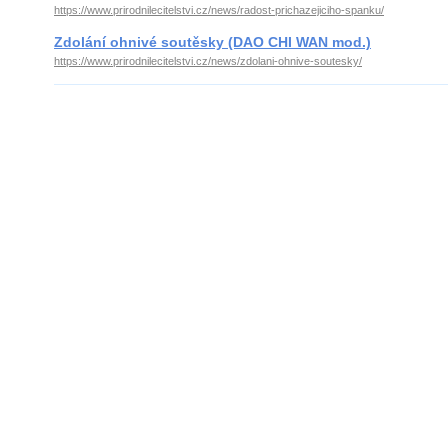
https://www.prirodnilecitelstvi.cz/news/radost-prichazejiciho-spanku/
Zdolání ohnivé soutěsky (DAO CHI WAN mod.)
https://www.prirodnilecitelstvi.cz/news/zdolani-ohnive-soutesky/