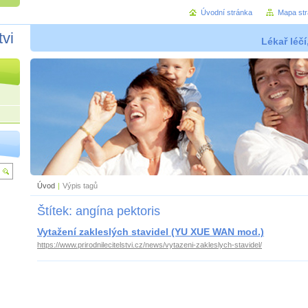
Úvodní stránka
Mapa st
tvi
Lékař léčí
Úvod
|
Výpis tagů
Štítek: angína pektoris
Vytažení zakleslých stavidel (YU XUE WAN mod.)
https://www.prirodnilecitelstvi.cz/news/vytazeni-zakleslych-stavidel/