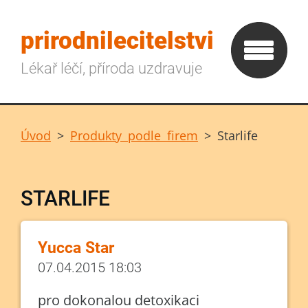
prirodnilecitelstvi
Lékař léčí, příroda uzdravuje
Úvod
>
Produkty podle firem
>
Starlife
STARLIFE
Yucca Star
07.04.2015 18:03
pro dokonalou detoxikaci