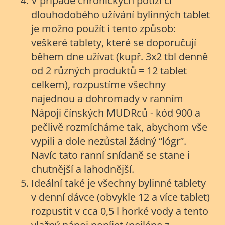
V případě chronických potíží či
dlouhodobého užívání bylinných tablet
je možno použít i tento způsob:
veškeré tablety, které se doporučují
během dne užívat (kupř. 3x2 tbl denně
od 2 různých produktů = 12 tablet
celkem), rozpustíme všechny
najednou a dohromady v ranním
Nápoji čínských MUDRců - kód 900 a
pečlivě rozmícháme tak, abychom vše
vypili a dole nezůstal žádný “lógr”.
Navíc tato ranní snídaně se stane i
chutnější a lahodnější.
Ideální také je všechny bylinné tablety
v denní dávce (obvykle 12 a více tablet)
rozpustit v cca 0,5 l horké vody a tento