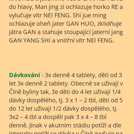
do hlavy,
Man jing zi
ochlazuje horko RE a
vylučuje vítr NEI FENG.
Shi jue ming
ochlazuje oheň jater GAN HUO, zklidňuje
játra GAN a stahuje stoupající jaterní jang
GAN YANG SHI a vnitřní vítr NEI FENG.
Dávkování
- 3x denně 4 tablety, děti od 3
let 3x denně 2 tablety. Obecně se užívají v
Číně byliny tak, že děti do 4 let užívají 1/4
dávky dospělého, tj. 3 x 1 – 2 tbl, děti od 5
do 12 let užívají 1/2 dávky dospělého, tj.
3x2 – 4 tbl a dospělí pak 3 x 4 – 8 tbl
denně. Jinak v akutním stádiu potíží a dle
intenzity potíží se dávka v Číně zvyšuje na