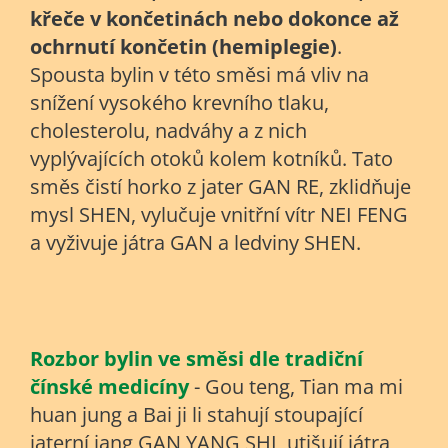
křeče v končetinách nebo dokonce až
ochrnutí končetin (hemiplegie)
.
Spousta bylin v této směsi má vliv na
snížení vysokého krevního tlaku,
cholesterolu, nadváhy a z nich
vyplývajících otoků kolem kotníků. Tato
směs čistí horko z jater GAN RE, zklidňuje
mysl SHEN, vylučuje vnitřní vítr NEI FENG
a vyživuje játra GAN a ledviny SHEN.
Rozbor bylin ve směsi dle tradiční
čínské medicíny
-
Gou teng
,
Tian ma mi
huan jung
a
Bai ji li
stahují stoupající
jaterní jang GAN YANG SHI, utišují játra