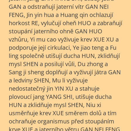
GAN a odstraňují jaterní vítr GAN NEI
FENG,
Jin yin hua
a
Huang qin
ochlazují
horkost RE, vylučují oheň HUO a zabraňují
stoupání jaterního ohně GAN HUO
vzhůru,
Yi mu cao
vyživuje krev XUE XU a
podporuje její cirkulaci,
Ye jiao teng
a
Fu
ling
společně utišují ducha HUN, zklidňují
mysl SHEN a posilují vůli,
Du zhong
a
Sang ji sheng
doplňují a vyživují játra GAN
a ledviny SHEN,
Mu li
vyživuje
nedostatečný jin YIN XU a stahuje
plovoucí jang YANG SHI, utišuje ducha
HUN a zklidňuje mysl SHEN,
Niu xi
usměrňuje krev XUE směrem dolů a tím
ochraňuje organismus před stoupáním
krve XUE a jaterního větru GAN NEI FENG