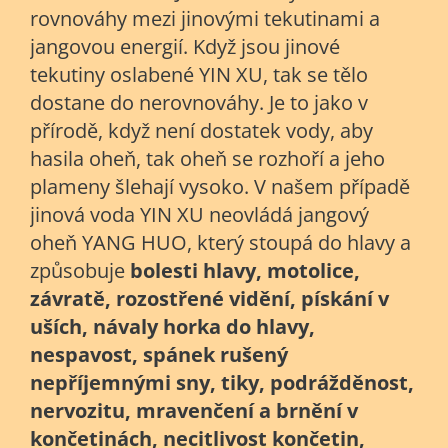
rovnováhy mezi jinovými tekutinami a
jangovou energií. Když jsou jinové
tekutiny oslabené YIN XU, tak se tělo
dostane do nerovnováhy. Je to jako v
přírodě, když není dostatek vody, aby
hasila oheň, tak oheň se rozhoří a jeho
plameny šlehají vysoko. V našem případě
jinová voda YIN XU neovládá jangový
oheň YANG HUO, který stoupá do hlavy a
způsobuje
bolesti hlavy, motolice,
závratě, rozostřené vidění, pískání v
uších, návaly horka do hlavy,
nespavost, spánek rušený
nepříjemnými sny, tiky, podrážděnost,
nervozitu, mravenčení a brnění v
končetinách, necitlivost končetin,