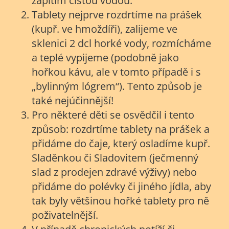
zapitím čistou vodou.
Tablety nejprve rozdrtíme na prášek
(kupř. ve hmoždíři), zalijeme ve
sklenici 2 dcl horké vody, rozmícháme
a teplé vypijeme (podobně jako
hořkou kávu, ale v tomto případě i s
„bylinným lógrem“). Tento způsob je
také nejúčinnější!
Pro některé děti se osvědčil i tento
způsob: rozdrtíme tablety na prášek a
přidáme do čaje, který osladíme kupř.
Sladěnkou či Sladovitem (ječmenný
slad z prodejen zdravé výživy) nebo
přidáme do polévky či jiného jídla, aby
tak byly většinou hořké tablety pro ně
poživatelnější.