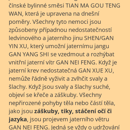
čínské bylinné směsi TIAN MA GOU TENG
WAN, která je upravena na dnešní
poměry. Všechny tyto nemoci jsou
způsobeny případnou nedostatečností
ledvinového a jaterního jinu SHEN/GAN
YIN XU, který umožní jaternímu jangu
GAN YANG SHI se vzedmout a rozhýbat
vnitřní jaterní vítr GAN NEI FENG. Když je
jaterní krev nedostatečná GAN XUE XU,
nemůže řádně vyživit a zvlhčit svaly a
šlachy. Když jsou svaly a šlachy suché,
objeví se křeče a záškuby. Všechny
nepřirozené pohyby těla nebo částí těla,
jako jsou
záškuby, tiky, stáčení očí či
jazyka
, jsou projevem jaterního větru
GAN NEI FENG. Jedná se vždy o udržování