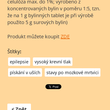
celulóza max. do 1%; vyrobeno z
koncentrovaných bylin v poměru 1:5, tzn.
že na 1 g bylinných tablet je při výrobě
použito 5 g surových bylin)
Produkt můžete koupit
ZDE
Štítky
:
epilepsie
vysoký krevní tlak
pískání v uších
stavy po mozkové mrtvici
< Zpět