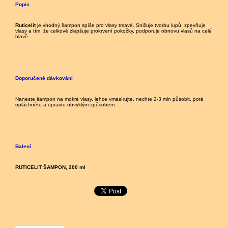
Popis
Ruticelit
je vhodný šampon spíše pro vlasy tmavé. Snižuje tvorbu lupů, zpevňuje
vlasy a tím, že celkově zlepšuje prokrvení pokožky, podporuje obnovu vlasů na celé
hlavě.
Doporučené dávkování
Naneste šampon na mokré vlasy, lehce vmasírujte, nechte 2-3 min působit, poté
opláchněte a upravte obvyklým způsobem.
Balení
RUTICELIT ŠAMPON, 200 ml