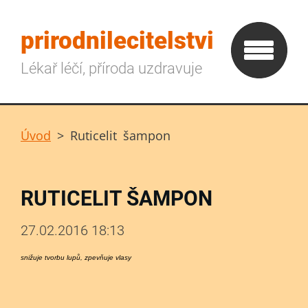
prirodnilecitelstvi
Lékař léčí, příroda uzdravuje
Úvod
>
Ruticelit šampon
RUTICELIT ŠAMPON
27.02.2016 18:13
snižuje tvorbu lupů, zpevňuje vlasy