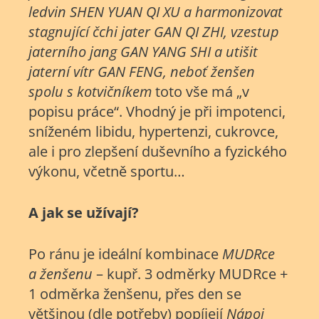
ledvin SHEN YUAN QI XU a harmonizovat
stagnující čchi jater GAN QI ZHI, vzestup
jaterního jang GAN YANG SHI a utišit
jaterní vítr GAN FENG, neboť ženšen
spolu s kotvičníkem
toto vše má „v
popisu práce“. Vhodný je při impotenci,
sníženém libidu, hypertenzi, cukrovce,
ale i pro zlepšení duševního a fyzického
výkonu, včetně sportu…
A jak se užívají?
Po ránu je ideální kombinace
MUDRce
a ženšenu
– kupř. 3 odměrky MUDRce +
1 odměrka ženšenu, přes den se
většinou (dle potřeby) popíjejí
Nápoj