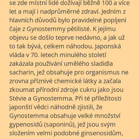
se zde místní lidé dožívají běžně 100 a více
let a mají i nadprůměrné zdraví. Jedním z
hlavních důvodů bylo pravidelné popíjení
čaje z Gynostemmy pětilisté. K jejímu
objevu se došlo teprve nedávno, a jak už
to tak bývá, celkem náhodou. Japonská
vláda v 70. letech minulého století
zakázala používání umělého sladidla
sacharin, jež obsahuje pro organismus ne
zrovna příznivé chemické látky a začala
zkoumat přírodní zdroje cukru jako jsou
Stévie a Gynostemma. Při té příležitosti
japonští vědci náhodně zjistili, že
Gynostemma obsahuje velké množství
gypenosidů (saponinů), jež jsou svým
složením velmi podobné ginsenosidům,