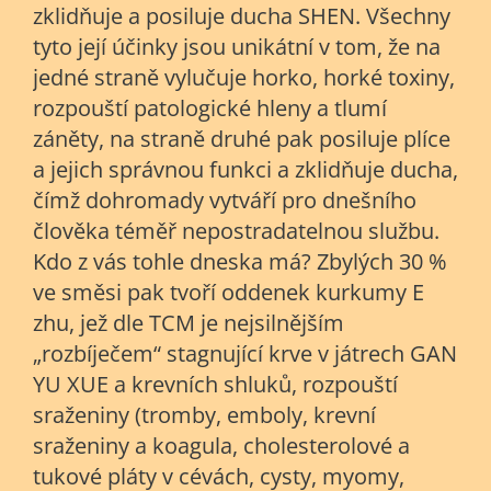
zklidňuje a posiluje ducha SHEN. Všechny
tyto její účinky jsou unikátní v tom, že na
jedné straně vylučuje horko, horké toxiny,
rozpouští patologické hleny a tlumí
záněty, na straně druhé pak posiluje plíce
a jejich správnou funkci a zklidňuje ducha,
čímž dohromady vytváří pro dnešního
člověka téměř nepostradatelnou službu.
Kdo z vás tohle dneska má? Zbylých 30 %
ve směsi pak tvoří oddenek kurkumy
E
zhu
, jež dle TCM je nejsilnějším
„rozbíječem“ stagnující krve v játrech GAN
YU XUE a krevních shluků, rozpouští
sraženiny (tromby, emboly, krevní
sraženiny a koagula, cholesterolové a
tukové pláty v cévách, cysty, myomy,