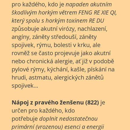
pro každého, kdo je
napaden akutním
škodlivým horkým větrem FENG RE XIE QI,
který spolu s horkým toxinem RE DU
způsobuje akutní virózy, nachlazení,
angíny, záněty středouší, záněty
spojivek, rýmu, bolesti v krku, ale
rovněž se často projevuje jako akutní
nebo chronická alergie, ať již v podobě
pylové rýmy, kýchání, kašle, pískání na
hrudi, astmatu, alergických zánětů
spojivek…
Nápoj z pravého ženšenu (822)
je
určen pro každého, kdo
potřebuje
doplnit nedostatečnou
primární (vrozenou) esenci a energii