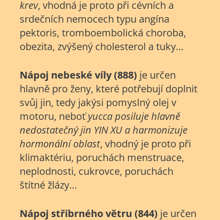
krev
, vhodná je proto při cévních a
srdečních nemocech typu angína
pektoris, tromboembolická choroba,
obezita, zvýšený cholesterol a tuky…
Nápoj nebeské víly (888)
je určen
hlavně pro ženy, které potřebují doplnit
svůj jin, tedy jakýsi pomyslný olej v
motoru, neboť
yucca posiluje hlavně
nedostatečný jin YIN XU a harmonizuje
hormonální oblast
, vhodný je proto při
klimaktériu, poruchách menstruace,
neplodnosti, cukrovce, poruchách
štítné žlázy…
Nápoj stříbrného větru (844)
je určen