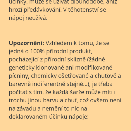
účinky, může se užívat dlouhodobě, aniž
hrozí předávkování. V těhotenství se
nápoj neužívá.
Upozornění:
Vzhledem k tomu, že se
jedná o 100% přírodní produkt,
pocházející z přírodní sklizně (žádné
geneticky klonované ani modifikované
pícniny, chemicky ošetřované a chuťově a
barevně indiferentně stejné...), je třeba
počítat s tím, že každá šarže může míti i
trochu jinou barvu a chuť, což ovšem není
na závadu a nemění to nic na
deklarovaném účinku nápoje!