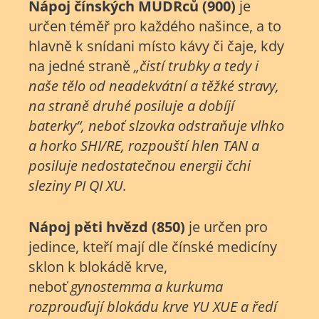
Nápoj čínských MUDRců (900)
je
určen téměř pro každého našince, a to
hlavně k snídani místo kávy či čaje, kdy
na jedné straně
„čistí trubky a tedy i
naše tělo od neadekvátní a těžké stravy,
na straně druhé posiluje a dobíjí
baterky“, neboť slzovka odstraňuje vlhko
a horko SHI/RE, rozpouští hlen TAN a
posiluje nedostatečnou energii čchi
sleziny PI QI XU.
Nápoj pěti hvězd (850)
je určen pro
jedince, kteří mají dle čínské medicíny
sklon k blokádě krve,
neboť
gynostemma a kurkuma
rozprouďují blokádu krve YU XUE a ředí