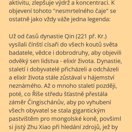
aktivitu, zlepšuje výdrž a koncentraci. K
objevení tohoto "nesmrtelného čaje" se
ostatně jako vždy váže jedna legenda:
Už od časů dynastie Qin (221 př. Kr.)
vysílali čínští císaři do všech koutů světa
badatele, vědce i dobrodruhy, aby objevili
odvěký sen lidstva - elixír života. Dynastie,
staletí i dobyvatelé přicházeli a odcházeli
a elixír života stále zůstával v hájemství
neznámého. Až o mnoho staletí později,
poté, co Říše středu šťastně přestála
záměr Čingischánův, aby po vyhubení
všech obyvatel se stala gigantickým
pastvištěm pro mongolské koně, povšiml
si jistý Zhu Xiao při hledání zdrojů, jež by