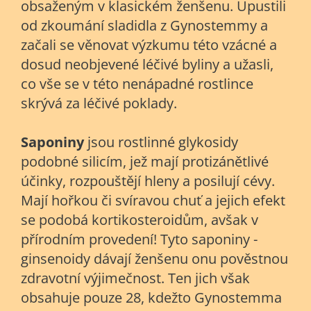
obsaženým v klasickém ženšenu. Upustili
od zkoumání sladidla z Gynostemmy a
začali se věnovat výzkumu této vzácné a
dosud neobjevené léčivé byliny a užasli,
co vše se v této nenápadné rostlince
skrývá za léčivé poklady.
Saponiny
jsou rostlinné glykosidy
podobné silicím, jež mají protizánětlivé
účinky, rozpouštějí hleny a posilují cévy.
Mají hořkou či svíravou chuť a jejich efekt
se podobá kortikosteroidům, avšak v
přírodním provedení! Tyto saponiny -
ginsenoidy dávají ženšenu onu pověstnou
zdravotní výjimečnost. Ten jich však
obsahuje pouze 28, kdežto Gynostemma