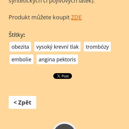
syntetických či pojivových látek).
Produkt můžete koupit
ZDE
Štítky
:
obezita
vysoký krevní tlak
trombózy
embolie
angina pektoris
< Zpět