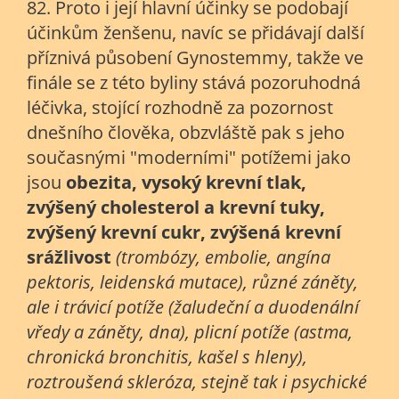
82. Proto i její hlavní účinky se podobají
účinkům ženšenu, navíc se přidávají další
příznivá působení Gynostemmy, takže ve
finále se z této byliny stává pozoruhodná
léčivka, stojící rozhodně za pozornost
dnešního člověka, obzvláště pak s jeho
současnými "moderními" potížemi jako
jsou
obezita, vysoký krevní tlak,
zvýšený cholesterol a krevní tuky,
zvýšený krevní cukr, zvýšená krevní
srážlivost
(trombózy, embolie, angína
pektoris, leidenská mutace), různé záněty,
ale i trávicí potíže (žaludeční a duodenální
vředy a záněty, dna), plicní potíže (astma,
chronická bronchitis, kašel s hleny),
roztroušená skleróza, stejně tak i psychické