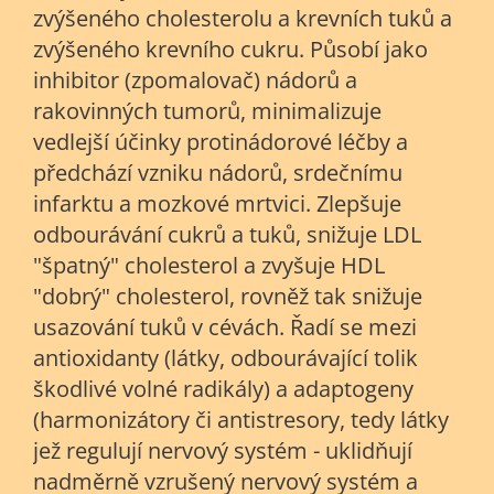
zvýšeného cholesterolu a krevních tuků a
zvýšeného krevního cukru. Působí jako
inhibitor (zpomalovač) nádorů a
rakovinných tumorů, minimalizuje
vedlejší účinky protinádorové léčby a
předchází vzniku nádorů, srdečnímu
infarktu a mozkové mrtvici. Zlepšuje
odbourávání cukrů a tuků, snižuje LDL
"špatný" cholesterol a zvyšuje HDL
"dobrý" cholesterol, rovněž tak snižuje
usazování tuků v cévách. Řadí se mezi
antioxidanty (látky, odbourávající tolik
škodlivé volné radikály) a adaptogeny
(harmonizátory či antistresory, tedy látky
jež regulují nervový systém - uklidňují
nadměrně vzrušený nervový systém a