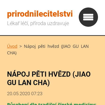
prirodnilecitelstvi
Lékař léčí, příroda uzdravuje
Úvod
>
Nápoj pěti hvězd (JIAO GU LAN
CHA)
NÁPOJ PĚTI HVĚZD (JIAO
GU LAN CHA)
20.05.2020 07:23
Působení dle tradiční čínské medicíny: