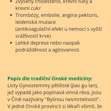
Zvýšený cholesterol, krevní tuky a
krevní cukr
Trombózy, embolie, angina pektoris,
leidenská mutace
(antikoagulační efekt u nemocí s vyšší
srážlivostí krve)
Lehké deprese nebo naopak
podrážděnost a agitovanost.
Popis dle tradiční čínské medicíny:
Listy Gynostemmy pětilisté (Jiao gu lan),
jež vypadá jako popínavá vinná réva, jsou
v Číně nazývány "Bylinou nesmrtelnosti".
V jedné čínské provincii si lékaři všimli, že