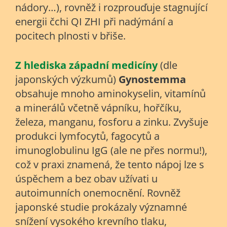
nádory…), rovněž i rozprouďuje stagnující
energii čchi QI ZHI při nadýmání a
pocitech plnosti v břiše.
Z hlediska západní medicíny
(dle
japonských výzkumů)
Gynostemma
obsahuje mnoho aminokyselin, vitamínů
a minerálů včetně vápníku, hořčíku,
železa, manganu, fosforu a zinku. Zvyšuje
produkci lymfocytů, fagocytů a
imunoglobulinu IgG (ale ne přes normu!),
což v praxi znamená, že tento nápoj lze s
úspěchem a bez obav užívati u
autoimunních onemocnění. Rovněž
japonské studie prokázaly významné
snížení vysokého krevního tlaku,