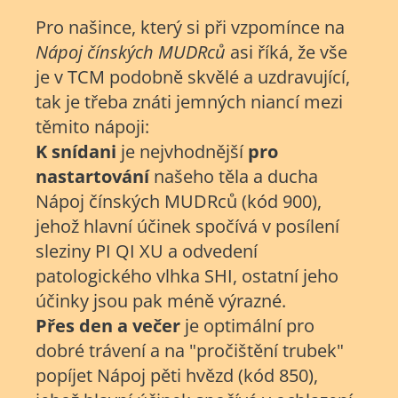
Pro našince, který si při vzpomínce na
Nápoj čínských MUDRců
asi říká, že vše
je v TCM podobně skvělé a uzdravující,
tak je třeba znáti jemných niancí mezi
těmito nápoji:
K snídani
je nejvhodnější
pro
nastartování
našeho těla a ducha
Nápoj čínských MUDRců (kód 900),
jehož hlavní účinek spočívá v posílení
sleziny PI QI XU a odvedení
patologického vlhka SHI, ostatní jeho
účinky jsou pak méně výrazné.
Přes den a večer
je optimální pro
dobré trávení a na "pročištění trubek"
popíjet Nápoj pěti hvězd (kód 850),