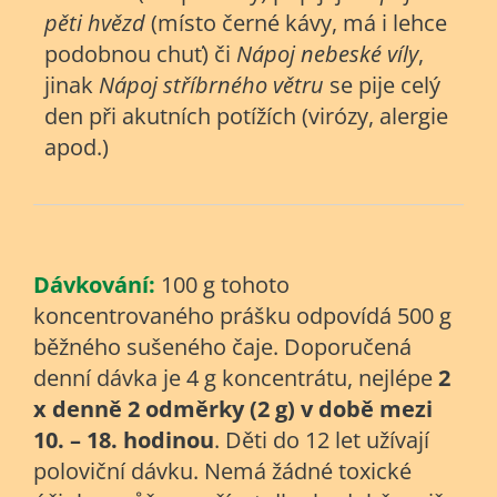
pěti hvězd
(místo černé kávy, má i lehce
podobnou chuť) či
Nápoj nebeské víly
,
jinak
Nápoj stříbrného větru
se pije celý
den při akutních potížích (virózy, alergie
apod.)
Dávkování:
100 g tohoto
koncentrovaného prášku odpovídá 500 g
běžného sušeného čaje. Doporučená
denní dávka je 4 g koncentrátu, nejlépe
2
x denně 2 odměrky (2 g) v době mezi
10. – 18. hodinou
. Děti do 12 let užívají
poloviční dávku. Nemá žádné toxické