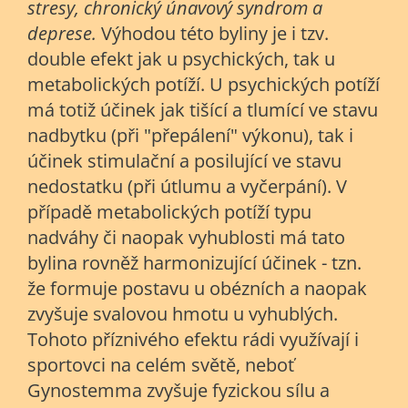
stresy, chronický únavový syndrom a
deprese.
Výhodou této byliny je i tzv.
double efekt jak u psychických, tak u
metabolických potíží. U psychických potíží
má totiž účinek jak tišící a tlumící ve stavu
nadbytku (při "přepálení" výkonu), tak i
účinek stimulační a posilující ve stavu
nedostatku (při útlumu a vyčerpání). V
případě metabolických potíží typu
nadváhy či naopak vyhublosti má tato
bylina rovněž harmonizující účinek - tzn.
že formuje postavu u obézních a naopak
zvyšuje svalovou hmotu u vyhublých.
Tohoto příznivého efektu rádi využívají i
sportovci na celém světě, neboť
Gynostemma zvyšuje fyzickou sílu a