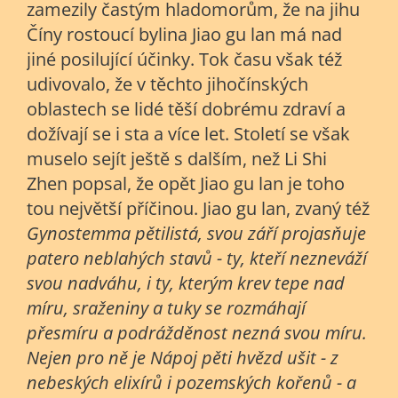
zamezily častým hladomorům, že na jihu
Číny rostoucí bylina
Jiao gu lan
má nad
jiné posilující účinky. Tok času však též
udivovalo, že v těchto jihočínských
oblastech se lidé těší dobrému zdraví a
dožívají se i sta a více let. Století se však
muselo sejít ještě s dalším, než Li Shi
Zhen popsal, že opět
Jiao gu lan
je toho
tou největší příčinou.
Jiao gu lan
, zvaný též
Gynostemma pětilistá, svou září projasňuje
patero neblahých stavů - ty, kteří nezneváží
svou nadváhu, i ty, kterým krev tepe nad
míru, sraženiny a tuky se rozmáhají
přesmíru a podrážděnost nezná svou míru.
Nejen pro ně je Nápoj pěti hvězd ušit - z
nebeských elixírů i pozemských kořenů - a