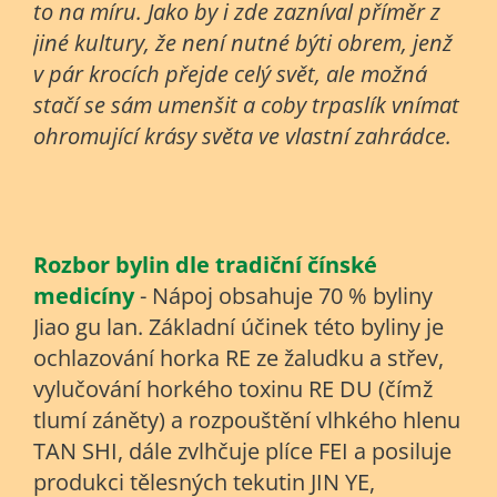
to na míru.
Jako by i zde zazníval příměr z
jiné kultury, že není nutné býti obrem, jenž
v pár krocích přejde celý svět, ale možná
stačí se sám umenšit a coby trpaslík vnímat
ohromující krásy světa ve vlastní zahrádce.
Rozbor bylin dle tradiční čínské
medicíny
- Nápoj obsahuje 70 % byliny
Jiao gu lan
. Základní účinek této byliny je
ochlazování horka RE ze žaludku a střev,
vylučování horkého toxinu RE DU (čímž
tlumí záněty) a rozpouštění vlhkého hlenu
TAN SHI, dále zvlhčuje plíce FEI a posiluje
produkci tělesných tekutin JIN YE,