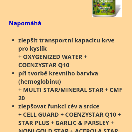
Napomáhá
zlepšit transportní kapacitu krve
pro kyslík
+ OXYGENIZED WATER +
COENZYSTAR Q10
při tvorbě krevního barviva
(hemoglobinu)
+ MULTI STAR/MINERAL STAR + CMF
20
zlepšovat funkci cév a srdce
+ CELL GUARD + COENZYSTAR Q10 +
STAR PLUS + GARLIC & PARSLEY +
NONI GOLD STAR + ACEROLA STAR