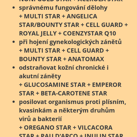
správnému fungování dělohy
+ MULTI STAR + ANGELICA
STAR/BOUNTY STAR + CELL GUARD +
ROYAL JELLY + COENZYSTAR Q10
při hojení gynekologických zánětů
+ MULTI STAR + CELL GUARD +
BOUNTY STAR + ANATOMAX
odstraňovat kožní chronické i
akutní záněty
+ GLUCOSAMINE STAR + EMPEROR
STAR + BETA-CAROTENE STAR
posilovat organismus proti plísním,
kvasinkám a některým druhům
virů a bakterií
+ OREGANO STAR + VILCACORA
STAR + PAU D‘ARCO + INULIN STAR