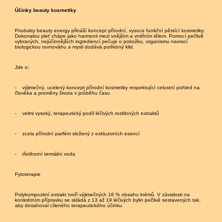
Účinky beauty kosmetiky
Produkty beauty energy přináší koncept přírodní, vysoce funkční pěstící kosmetiky.
Dokonalou pleť chápe jako harmonii mezi vnějším a vnitřním tělem. Pomocí pečlivě
vybraných, nejúčinnějších ingrediencí pečuje o pokožku, organismu navrací
biologickou rovnováhu a mysli dodává potřebný klid.
Jde o:
- výjimečný, ucelený koncept přírodní kosmetiky respektující celostní pohled na
člověka a proměny života v průběhu času
- velmi vysoký, terapeutický podíl léčivých rostlinných extraktů
- zcela přírodní parfém složený z exkluzivních esencí
- třetihorní termální voda
Fytoterapie
Polykompozitní extrakt tvoří výjimečných 16 % obsahu krémů. V závislosti na
konkrétním přípravku se skládá z 13 až 19 léčivých bylin pečlivě sestavených tak,
aby dosahoval cíleného terapeutického účinku.