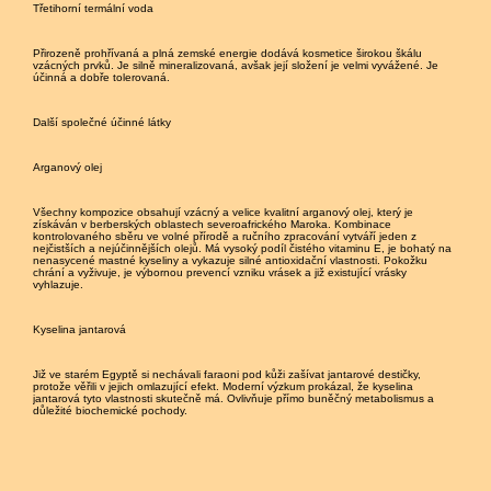
Třetihorní termální voda
Přirozeně prohřívaná a plná zemské energie dodává kosmetice širokou škálu
vzácných prvků. Je silně mineralizovaná, avšak její složení je velmi vyvážené. Je
účinná a dobře tolerovaná.
Další společné účinné látky
Arganový olej
Všechny kompozice obsahují vzácný a velice kvalitní arganový olej, který je
získáván v berberských oblastech severoafrického Maroka. Kombinace
kontrolovaného sběru ve volné přírodě a ručního zpracování vytváří jeden z
nejčistších a nejúčinnějších olejů. Má vysoký podíl čistého vitaminu E, je bohatý na
nenasycené mastné kyseliny a vykazuje silné antioxidační vlastnosti. Pokožku
chrání a vyživuje, je výbornou prevencí vzniku vrásek a již existující vrásky
vyhlazuje.
Kyselina jantarová
Již ve starém Egyptě si nechávali faraoni pod kůži zašívat jantarové destičky,
protože věřili v jejich omlazující efekt. Moderní výzkum prokázal, že kyselina
jantarová tyto vlastnosti skutečně má. Ovlivňuje přímo buněčný metabolismus a
důležité biochemické pochody.