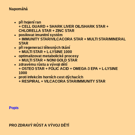
Napomáhá
při hojení ran
+ CELL GUARD + SHARK LIVER OIL/SHARK STAR +
CHLORELLA STAR + ZINC STAR
posilovat imunitní systém
+ IMMUNITY STAR/VILCACORA STAR + MULTI STAR/MINERAL
STAR
při regeneraci tělesných tkání
+ MULTI STAR + L-LYSINE 1000
optimalizovat metabolické procesy
+ MULTI STAR + NONI GOLD STAR
zdravému růstu a vývoji dětí
+ OSTEO STAR + FOLIC ACID + OMEGA-3 EPA + L-LYSINE
1000
proti infekcím horních cest dýchacích
+ RESPIRAL + VILCACORA STAR/IMMUNITY STAR
Popis
PRO ZDRAVÝ RŮST A VÝVOJ DĚTÍ