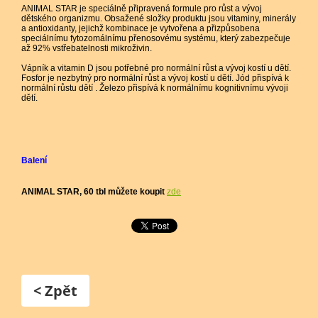
ANIMAL STAR je speciálně připravená formule pro růst a vývoj
dětského organizmu. Obsažené složky produktu jsou vitaminy, minerály
a antioxidanty, jejichž kombinace je vytvořena a přizpůsobena
speciálnímu fytozomálnímu přenosovému systému, který zabezpečuje
až 92% vstřebatelnosti mikroživin.
Vápník a vitamin D jsou potřebné pro normální růst a vývoj kostí u dětí.
Fosfor je nezbytný pro normální růst a vývoj kostí u dětí. Jód přispívá k
normální růstu dětí . Železo přispívá k normálnímu kognitivnímu vývoji
dětí.
Balení
ANIMAL STAR, 60 tbl m
ůžete koupit
zde
< Zpět